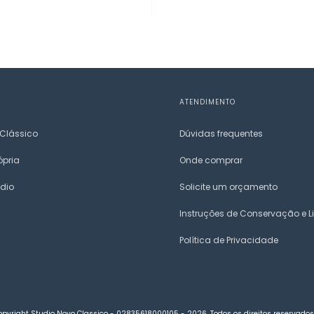
ATENDIMENTO
 Clássico
Dúvidas frequentes
ópria
Onde comprar
udio
Solicite um orçamento
Instruções de Conservação e 
Política de Privacidade
opyright Studio Novo Classico - 02835618000105 - 2026. Todos os direitos reservados