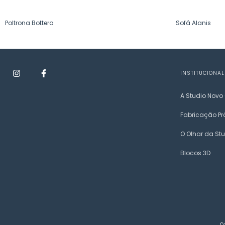
Poltrona Bottero
Sofá Alanis
INSTITUCIONAL
A Studio Novo
Fabricação Pr
O Olhar da St
Blocos 3D
C