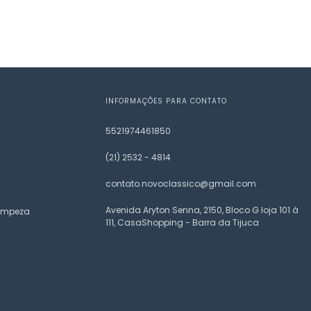
INFORMAÇÕES PARA CONTATO
5521974461850
(21) 2532 - 4814
contato.novoclassico@gmail.com
Avenida Aryton Senna, 2150, Bloco G loja 101 à
Limpeza
111, CasaShopping - Barra da Tijuca
.