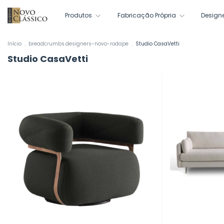
Produtos
Fabricação Própria
Design
Início
.
breadcrumbs.designers-novo-rodape
.
Studio CasaVetti
Studio CasaVetti