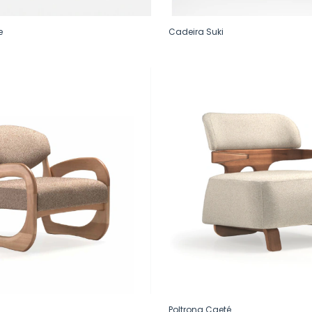
e
Cadeira Suki
Poltrona Caeté