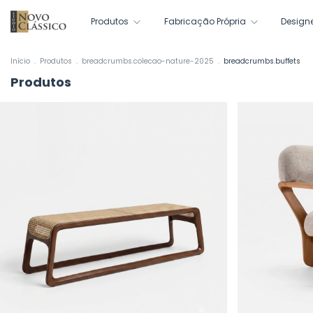
Produtos
Fabricação Própria
Design
Início
.
Produtos
.
breadcrumbs.colecao-nature-2025
.
breadcrumbs.buffets
Produtos