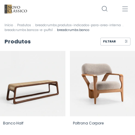
Início
.
Produtos
.
breadcrumbs.produtos-indicados-para-area-interna
.
breadcrumbs.bancos-e-puffs1
.
breadcrumbs.banco
Produtos
FILTRAR
Banco Half
Poltrona Corpore